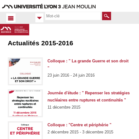
Aller
Navigation
Accès
Connexion
au
directs
contenu
Rechercher
Actualités 2015-2016
Accueil
FR
Actualités
Colloque : " La grande Guerre et son droit
Toutes
"
les actus
23 juin 2016 - 24 juin 2016
Journée d'étude : " Repenser les stratégies
nucléaires entre ruptures et continuités "
11 décembre 2015
Colloque : "Centre et périphérie "
2 décembre 2015 - 3 décembre 2015