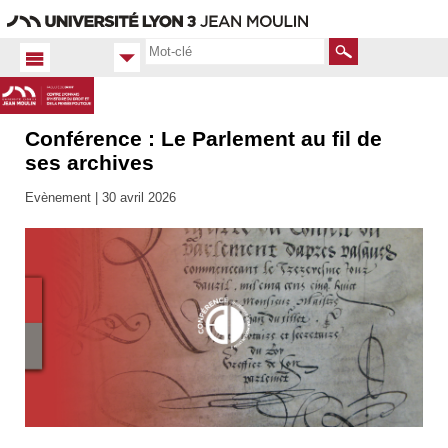
Aller
Navigation
Accès
Connexion
au
directs
contenu
Rechercher
Conférence : Le Parlement au fil de
Accueil
FR
ses archives
Actualités
Evènement |
30 avril 2026
Toutes
les actus