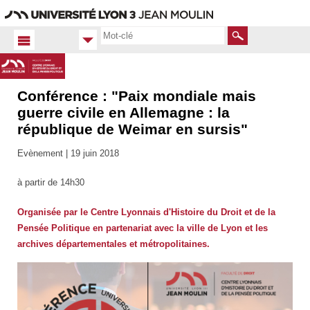
Aller
Navigation
Accès
Connexion
au
directs
contenu
Rechercher
Conférence : "Paix mondiale mais
Accueil
FR
guerre civile en Allemagne : la
république de Weimar en sursis"
Actualités
Toutes
Evènement |
19 juin 2018
les actus
à partir de 14h30
Organisée par le Centre Lyonnais d'Histoire du Droit et de la
Pensée Politique en partenariat avec la ville de Lyon et les
archives départementales et métropolitaines.