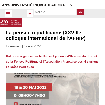
Aller
Navigation
Accès
Connexion
au
directs
contenu
Rechercher
La pensée républicaine (XXVIIIe
Accueil
FR
colloque international de l'AFHIP)
Actualités
Evènement |
19 mai 2022
Toutes
les actus
Colloque organisé par le Centre Lyonnais d'Histoire du droit et
de la Pensée Politique et l'Association Française des Historiens
de Idées Politiques.